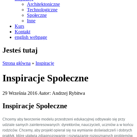
Architektoniczne
Technologiczne
Społeczne
Inne
Kurs
Kontakt
english webpage
Jesteś tutaj
Strona główna
»
Inspiracje
Inspiracje Społeczne
29 Września 2016
Autor:
Andrzej Rybitwa
Inspiracje Społeczne
Chcemy aby tworzenie modelu przestrzeni edukacyjnej odbywało się przy
udziale samych zainteresowanych: dyrektorów, nauczycieli, uczniów a w końcu
rodziców. Chcemy, aby projekt opierał się na wymianie doświadczeń i dobrych
praktyk, które ułatwią zdiagnozowanie i rozwiązanie rozpoznanych problemów,