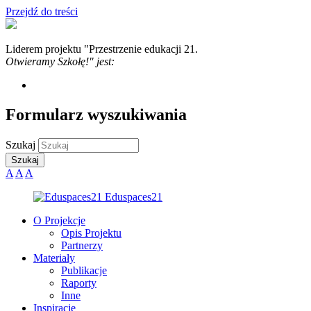
Przejdź do treści
Liderem projektu "Przestrzenie edukacji 21.
Otwieramy Szkołę!" jest:
Formularz wyszukiwania
Szukaj
A
A
A
O Projekcje
Opis Projektu
Partnerzy
Materiały
Publikacje
Raporty
Inne
Inspiracje